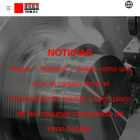
NOTICIAS
Hogar
/
Noticias
/
Sólido como una
roca: el camino hacia el
funcionamiento estable a largo plazo
de las máquinas compuestas de
torno-fresado