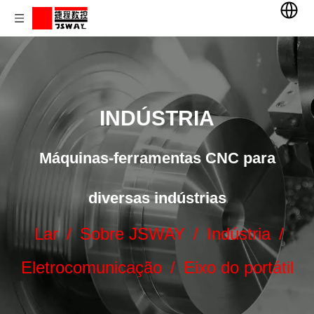
INDÚSTRIA
Máquinas-ferramentas CNC para
diversas indústrias
Lar
/
Sobre JSWAY
/
Indústria
/
Eletrocomunicação
/
Eixo do portátil