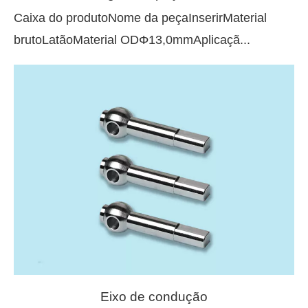
Caixa do produtoNome da peçaInserirMaterial
brutoLatãoMaterial ODΦ13,0mmAplicaçã...
Eixo de condução